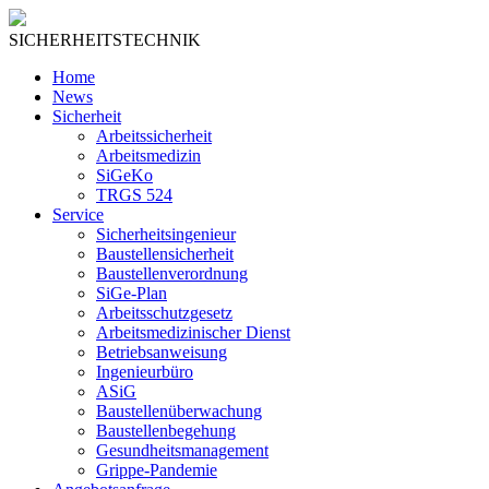
SICHERHEITSTECHNIK
Home
News
Sicherheit
Arbeitssicherheit
Arbeitsmedizin
SiGeKo
TRGS 524
Service
Sicherheitsingenieur
Baustellensicherheit
Baustellenverordnung
SiGe-Plan
Arbeitsschutzgesetz
Arbeitsmedizinischer Dienst
Betriebsanweisung
Ingenieurbüro
ASiG
Baustellenüberwachung
Baustellenbegehung
Gesundheitsmanagement
Grippe-Pandemie