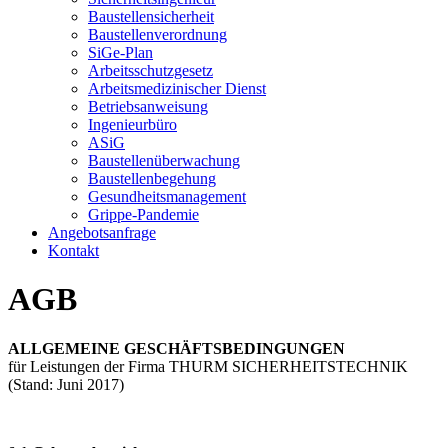
Baustellensicherheit
Baustellenverordnung
SiGe-Plan
Arbeitsschutzgesetz
Arbeitsmedizinischer Dienst
Betriebsanweisung
Ingenieurbüro
ASiG
Baustellenüberwachung
Baustellenbegehung
Gesundheitsmanagement
Grippe-Pandemie
Angebotsanfrage
Kontakt
AGB
ALLGEMEINE GESCHÄFTSBEDINGUNGEN
für Leistungen der Firma THURM SICHERHEITSTECHNIK
(Stand: Juni 2017)