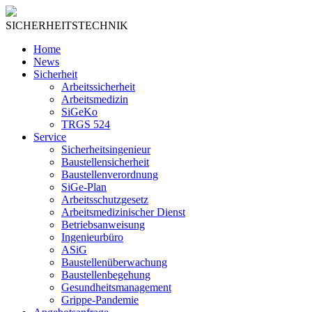
SICHERHEITSTECHNIK
Home
News
Sicherheit
Arbeitssicherheit
Arbeitsmedizin
SiGeKo
TRGS 524
Service
Sicherheitsingenieur
Baustellensicherheit
Baustellenverordnung
SiGe-Plan
Arbeitsschutzgesetz
Arbeitsmedizinischer Dienst
Betriebsanweisung
Ingenieurbüro
ASiG
Baustellenüberwachung
Baustellenbegehung
Gesundheitsmanagement
Grippe-Pandemie