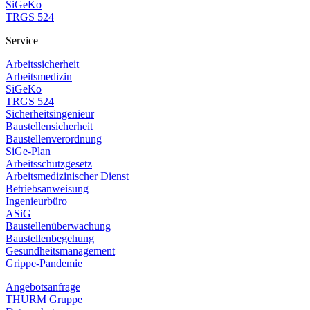
SiGeKo
TRGS 524
Service
Arbeitssicherheit
Arbeitsmedizin
SiGeKo
TRGS 524
Sicherheitsingenieur
Baustellensicherheit
Baustellenverordnung
SiGe-Plan
Arbeitsschutzgesetz
Arbeitsmedizinischer Dienst
Betriebsanweisung
Ingenieurbüro
ASiG
Baustellenüberwachung
Baustellenbegehung
Gesundheitsmanagement
Grippe-Pandemie
Angebotsanfrage
THURM Gruppe