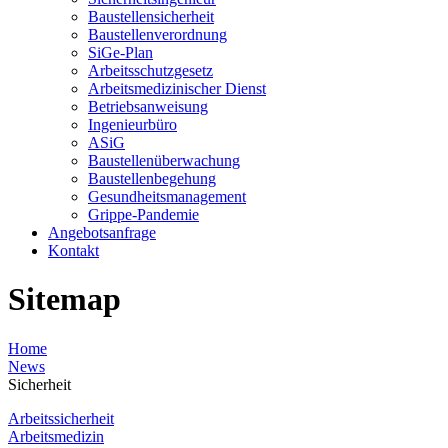
Baustellensicherheit
Baustellenverordnung
SiGe-Plan
Arbeitsschutzgesetz
Arbeitsmedizinischer Dienst
Betriebsanweisung
Ingenieurbüro
ASiG
Baustellenüberwachung
Baustellenbegehung
Gesundheitsmanagement
Grippe-Pandemie
Angebotsanfrage
Kontakt
Sitemap
Home
News
Sicherheit
Arbeitssicherheit
Arbeitsmedizin