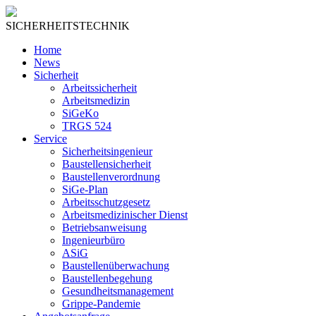
SICHERHEITSTECHNIK
Home
News
Sicherheit
Arbeitssicherheit
Arbeitsmedizin
SiGeKo
TRGS 524
Service
Sicherheitsingenieur
Baustellensicherheit
Baustellenverordnung
SiGe-Plan
Arbeitsschutzgesetz
Arbeitsmedizinischer Dienst
Betriebsanweisung
Ingenieurbüro
ASiG
Baustellenüberwachung
Baustellenbegehung
Gesundheitsmanagement
Grippe-Pandemie