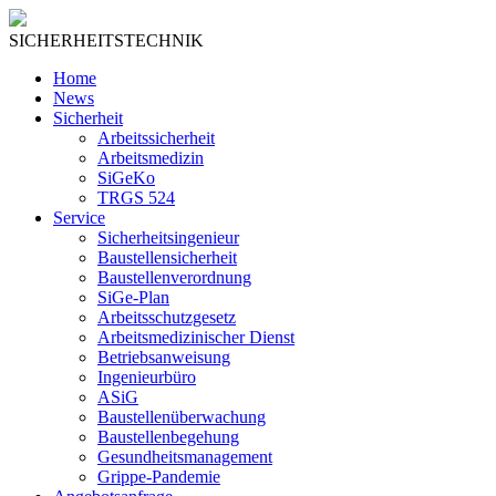
SICHERHEITSTECHNIK
Home
News
Sicherheit
Arbeitssicherheit
Arbeitsmedizin
SiGeKo
TRGS 524
Service
Sicherheitsingenieur
Baustellensicherheit
Baustellenverordnung
SiGe-Plan
Arbeitsschutzgesetz
Arbeitsmedizinischer Dienst
Betriebsanweisung
Ingenieurbüro
ASiG
Baustellenüberwachung
Baustellenbegehung
Gesundheitsmanagement
Grippe-Pandemie