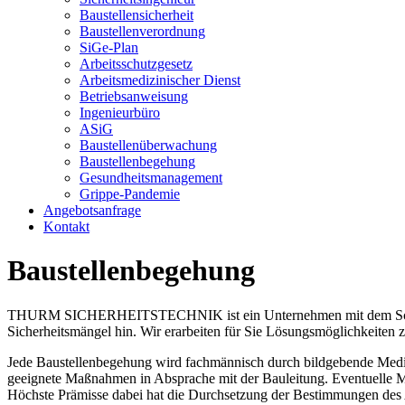
Baustellensicherheit
Baustellenverordnung
SiGe-Plan
Arbeitsschutzgesetz
Arbeitsmedizinischer Dienst
Betriebsanweisung
Ingenieurbüro
ASiG
Baustellenüberwachung
Baustellenbegehung
Gesundheitsmanagement
Grippe-Pandemie
Angebotsanfrage
Kontakt
Baustellenbegehung
THURM SICHERHEITSTECHNIK ist ein Unternehmen mit dem Schwerpun
Sicherheitsmängel hin. Wir erarbeiten für Sie Lösungsmöglichkeiten 
Jede Baustellenbegehung wird fachmännisch durch bildgebende Medien 
geeignete Maßnahmen in Absprache mit der Bauleitung. Eventuelle Mä
Höchste Prämisse dabei hat die Durchsetzung der Bestimmungen des 