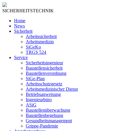
SICHERHEITSTECHNIK
Home
News
Sicherheit
Arbeitssicherheit
Arbeitsmedizin
SiGeKo
TRGS 524
Service
Sicherheitsingenieur
Baustellensicherheit
Baustellenverordnung
SiGe-Plan
Arbeitsschutzgesetz
Arbeitsmedizinischer Dienst
Betriebsanweisung
Ingenieurbüro
ASiG
Baustellenüberwachung
Baustellenbegehung
Gesundheitsmanagement
Grippe-Pandemie